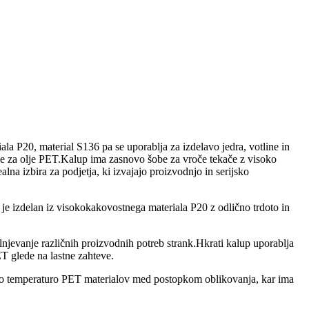
a P20, material S136 pa se uporablja za izdelavo jedra, votline in
e za olje PET.Kalup ima zasnovo šobe za vroče tekače z visoko
lna izbira za podjetja, ki izvajajo proizvodnjo in serijsko
e izdelan iz visokokakovostnega materiala P20 z odlično trdoto in
lnjevanje različnih proizvodnih potreb strank.Hkrati kalup uporablja
T glede na lastne zahteve.
jejo temperaturo PET materialov med postopkom oblikovanja, kar ima