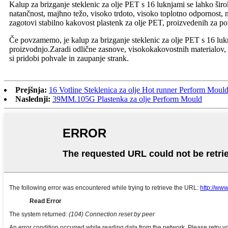
Kalup za brizganje steklenic za olje PET s 16 luknjami se lahko širo
natančnost, majhno težo, visoko trdoto, visoko toplotno odpornost, 
zagotovi stabilno kakovost plastenk za olje PET, proizvedenih za pot
Če povzamemo, je kalup za brizganje steklenic za olje PET s 16 luk
proizvodnjo.Zaradi odlične zasnove, visokokakovostnih materialov, v
si pridobi pohvale in zaupanje strank.
Prejšnja:
16 Votline Steklenica za olje Hot runner Perform Moul
Naslednji:
39MM.105G Plastenka za olje Perform Mould