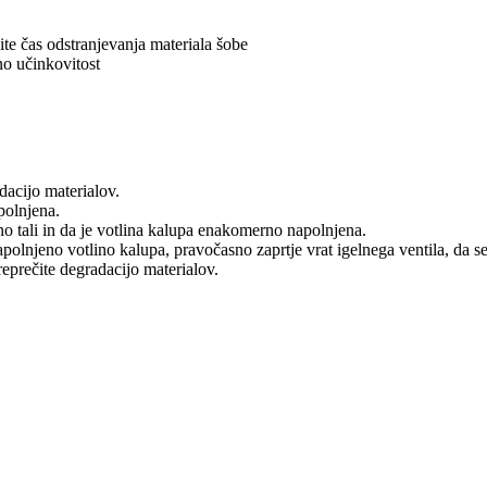
ite čas odstranjevanja materiala šobe
no učinkovitost
dacijo materialov.
polnjena.
no tali in da je votlina kalupa enakomerno napolnjena.
polnjeno votlino kalupa, pravočasno zaprtje vrat igelnega ventila, da se 
eprečite degradacijo materialov.