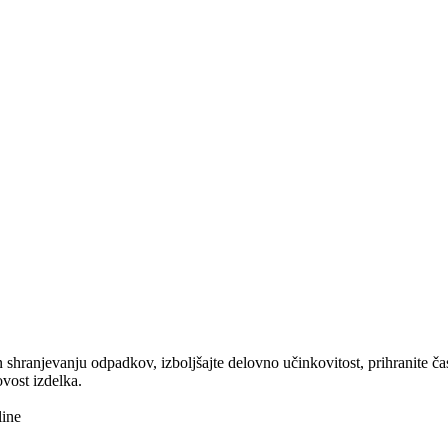
in shranjevanju odpadkov, izboljšajte delovno učinkovitost, prihranite čas
ovost izdelka.
line