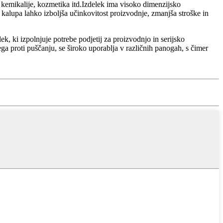
e kemikalije, kozmetika itd.Izdelek ima visoko dimenzijsko
 kalupa lahko izboljša učinkovitost proizvodnje, zmanjša stroške in
 ki izpolnjuje potrebe podjetij za proizvodnjo in serijsko
a proti puščanju, se široko uporablja v različnih panogah, s čimer