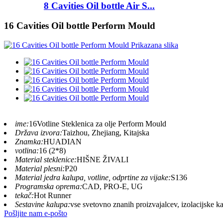
8 Cavities Oil bottle Air S...
16 Cavities Oil bottle Perform Mould
ime:
16Votline Steklenica za olje Perform Mould
Država izvora:
Taizhou, Zhejiang, Kitajska
Znamka:
HUADIAN
votlina:
16 (2*8)
Material steklenice:
HIŠNE ŽIVALI
Material plesni:
P20
Material jedra kalupa, votline, odprtine za vijake:
S136
Programska oprema:
CAD, PRO-E, UG
tekač:
Hot Runner
Sestavine kalupa:
vse svetovno znanih proizvajalcev, izolacijske
Pošljite nam e-pošto