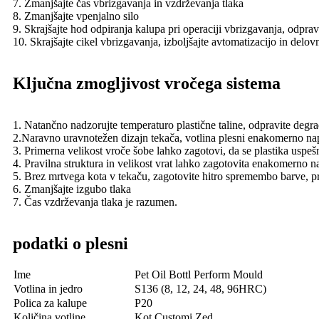
7. Zmanjšajte čas vbrizgavanja in vzdrževanja tlaka
8. Zmanjšajte vpenjalno silo
9. Skrajšajte hod odpiranja kalupa pri operaciji vbrizgavanja, odprav
10. Skrajšajte cikel vbrizgavanja, izboljšajte avtomatizacijo in delov
Ključna zmogljivost vročega sistema
1. Natančno nadzorujte temperaturo plastične taline, odpravite degra
2.Naravno uravnotežen dizajn tekača, votlina plesni enakomerno na
3. Primerna velikost vroče šobe lahko zagotovi, da se plastika uspeš
4. Pravilna struktura in velikost vrat lahko zagotovita enakomerno na
5. Brez mrtvega kota v tekaču, zagotovite hitro spremembo barve, pr
6. Zmanjšajte izgubo tlaka
7. Čas vzdrževanja tlaka je razumen.
podatki o plesni
Ime
Pet Oil Bottl Perform Mould
Votlina in jedro
S136 (8, 12, 24, 48, 96HRC)
Polica za kalupe
P20
Količina votline
Kot Customi Zed