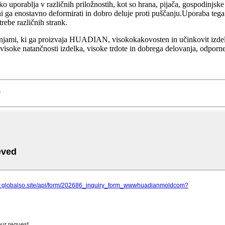
ko uporablja v različnih priložnostih, kot so hrana, pijača, gospodinjsk
ni ga enostavno deformirati in dobro deluje proti puščanju.Uporaba tega
rebe različnih strank.
njami, ki ga proizvaja HUADIAN, visokokakovosten in učinkovit izdelek,
isoke natančnosti izdelka, visoke trdote in dobrega delovanja, odporneg
d