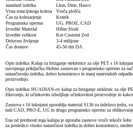
standard izdelka
Lkm, Dme, Hasco
Vrsta rotacijskega kolesa
Vroča plošča
Čas za kolesarjenje
Kratek
Programska oprema
UG, PROE, CAD
Izvedite Material
Hišne živali
Izvedite velikost
Kot Customi Zed
Delovno življenje
3-4 milijone
Čas dostave
45-50 dni DA
Opis izdelka: Kalup za brizganje steklenice za olje PET s 16 luknja
navojnega priključka.Skrbno zasnovan s programsko opremo za načr
natančnostjo izdelka, dobro konsistenco in manj materialnih odpadkov.
proizvodnjo.
Opis izdelka: HUADIAN-ov kalup za brizganje steklenic za olje PET
žilavostjo, ki učinkovito izboljšuje učinkovitost proizvodnje in kako
Zasnova s ​​16 luknjami uporablja material S136 za izdelavo jedra, v
tudi CAD, PRO-E, UG in drugo programsko opremo za oblikovanje kal
Ena od prednosti tega kalupa je uporaba zasnove vroče tekoče šobe 
za posledico visoko natančnost izdelka in dobro konsistenco, medt