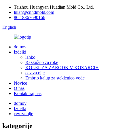
Taizhou Huangyan Huadian Mold Co., Ltd.
lilian@cnhdmold.com
86-18367690166
English
domov
Izdelki
lahko
Razkužilo za roke
KOLEP ZA ZARODK V KOZARCIH
cev za olje
Embrio kalup za steklenico vode
Novice
O nas
Kontaktiraj nas
domov
Izdelki
cev za olje
kategorije