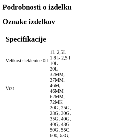
Podrobnosti o izdelku
Oznake izdelkov
Specifikacije
1L-2,5L
1,8 l- 2,5 l
Velikost steklenice 0il
10L
20L
32MM,
37MM,
46M,
Vrat
46MM
62MM,
72MK
20G, 25G,
28G, 30G,
35G, 40G,
40G, 43G
50G, 55C,
600, 63G,