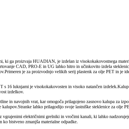
mi, ki ga proizvaja HUADIAN, je izdelan iz visokokakovostnega material
tovanje CAD, PRO-E in UG lahko hitro in učinkovito izdela steklenic
Primeren je za proizvodnjo velikih serij plastenk za olje PET in je idea
 s 16 luknjami je visokokakovosten in visoko natančen izdelek.Kalup j
vost izdelkov.
otline in navojnih vrat, kar omogoča prilagojeno zasnovo kalupa za izpo
upov.Stranke lahko prilagodijo svoje lastniške steklenice za olje PE
z vgrajenimi električnimi grelniki in vročimi kanali, ki lahko nadzoru
em ko bistveno zmanjša materialne odpadke.