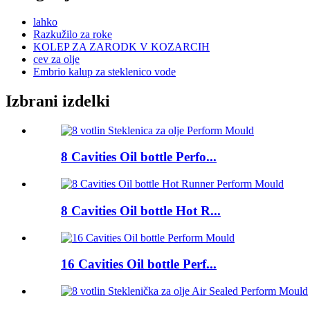
lahko
Razkužilo za roke
KOLEP ZA ZARODK V KOZARCIH
cev za olje
Embrio kalup za steklenico vode
Izbrani izdelki
8 Cavities Oil bottle Perfo...
8 Cavities Oil bottle Hot R...
16 Cavities Oil bottle Perf...