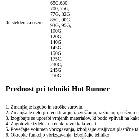
65C.680,
700, 756,
77G, 82G
85G, 90G,
0il steklenica osem
93G, 95G,
100G,
120G,
140G,
145G,
150G
175C,
230C,
245G,
250G
Prednost pri tehniki Hot Runner
1. Zmanjšajte izgubo in stroške surovin.
2. Zmanjšajte delo pri recikliranju, razvrščanju, razbijanju, sušenju 
3. Izogibajte se uporabi vrnjenih materialov, ki bodo vplivali na kak
4. Zagotovite izdelek na enaki ravni kakovosti
5. Povečajte volumen vbrizgavanja, izboljšajte stisljivost plastične ta
6. Okrepite funkcijo vbrizgavanja, izboljšajte tehniko